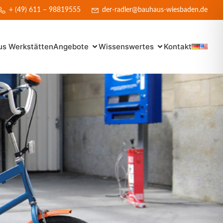
+ (49) 611 – 98819555
der-radler@bauhaus-wiesbaden.de
s Werkstätten
Angebote
Wissenswertes
Kontakt