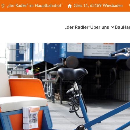
„der Radler“ im Hauptbahnhof
Gleis 11, 65189 Wiesbaden
„der Radler“
Über uns
BauHau